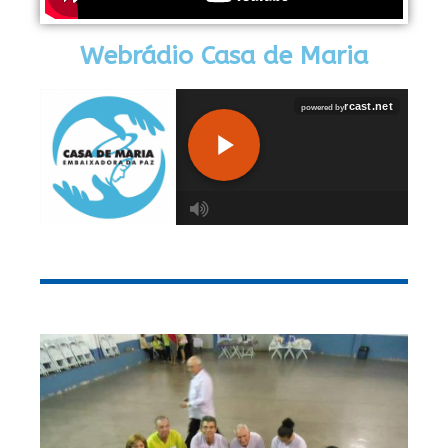
Webrádio Casa de Maria
R
C
A
S
T
.
N
E
T