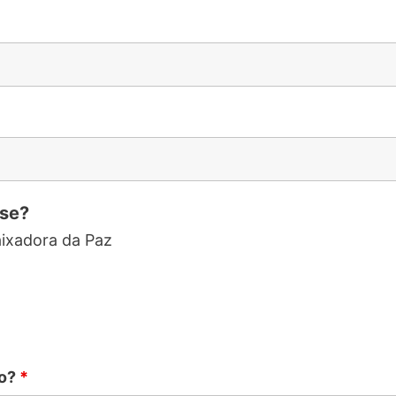
sse?
ixadora da Paz
to?
*